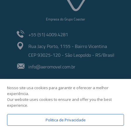
Empresa do Grupo Coester
+55 (51) 4009.4281
Rua Jacy Porto, 1155 - Bairro Vicentina
CEP 93025-120 - São Leopoldo - RS/Brasil
info@aeromovel.com.br
Nosso site usa cookies para garantir e oferecer a melhor
experiência.
Our website uses cookies to ensure and offer you the best
experience.
Developed by
Politica de Privacidade