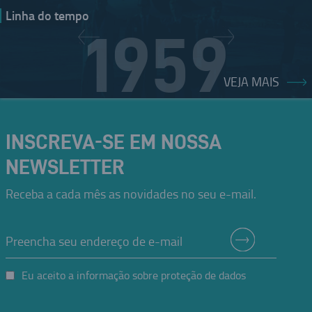
Linha do tempo
1959
VEJA MAIS
VISÃO INOVADORA
INSCREVA-SE EM NOSSA
Oskar Coester percebe que "as distâncias não se medem mais em
quilômetros, mas sim em tempo".
NEWSLETTER
Essa percepção iria guiá-lo por toda a vida.
PORTO ALEGRE
Receba a cada mês as novidades no seu e-mail.
Eu aceito a informação sobre proteção de dados