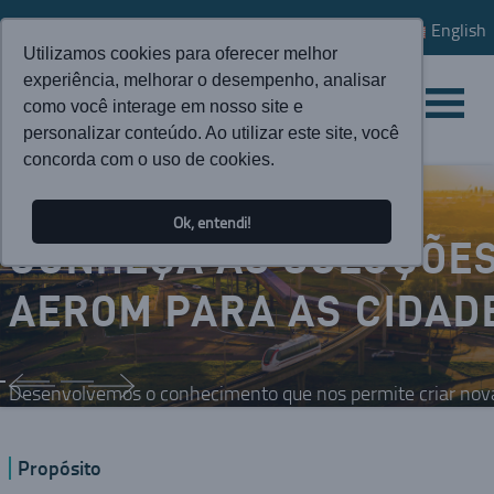
English
Utilizamos cookies para oferecer melhor
experiência, melhorar o desempenho, analisar
como você interage em nosso site e
personalizar conteúdo. Ao utilizar este site, você
concorda com o uso de cookies.
Ok, entendi!
CONHEÇA AS SOLUÇÕE
AEROM PARA AS CIDAD
Desenvolvemos o conhecimento que nos permite criar nova
Propósito
VEJA MAIS