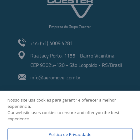
Empresa do Grupo Coester
+55 (51) 4009.4281
Rua Jacy Porto, 1155 - Bairro Vicentina
CEP 93025-120 - São Leopoldo - RS/Brasil
info@aeromovel.com.br
Nosso site usa cookies para garantir e oferecer a melhor
experiência.
Our website uses cookies to ensure and offer you the best
experience.
Developed by
Politica de Privacidade