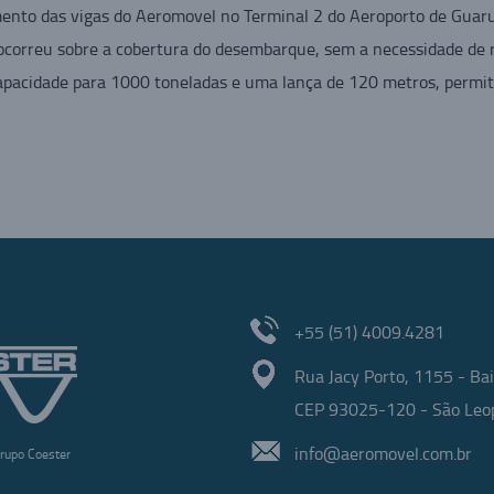
ento das vigas do Aeromovel no Terminal 2 do Aeroporto de Guarul
ocorreu sobre a cobertura do desembarque, sem a necessidade de 
 capacidade para 1000 toneladas e uma lança de 120 metros, permi
+55 (51) 4009.4281
Rua Jacy Porto, 1155 - Bai
CEP 93025-120 - São Leop
info@aeromovel.com.br
rupo Coester