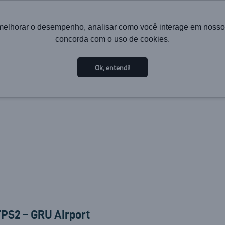
melhorar o desempenho, analisar como você interage em nosso sit
concorda com o uso de cookies.
HOME
INSTITUTIONAL
TECHNOLOGY
SOL
Ok, entendi!
PS2 – GRU Airport