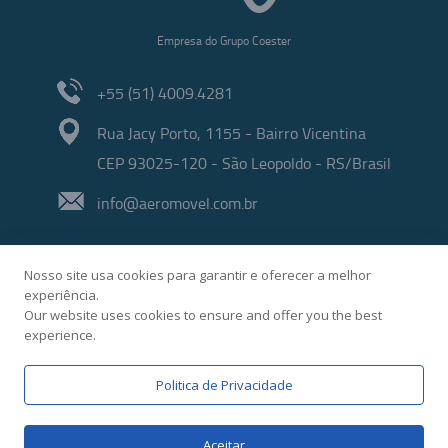
Empresa do Grupo Coester
+55 (51) 4009.4281
Rua Jacy Porto, 1155 - Bairro Vicentina
CEP 93025-120 - São Leopoldo - RS/Brasil
info@aeromovel.com.br
Nosso site usa cookies para garantir e oferecer a melhor
experiência.
Our website uses cookies to ensure and offer you the best
experience.
Desenvolvido por
Politica de Privacidade
Aceitar