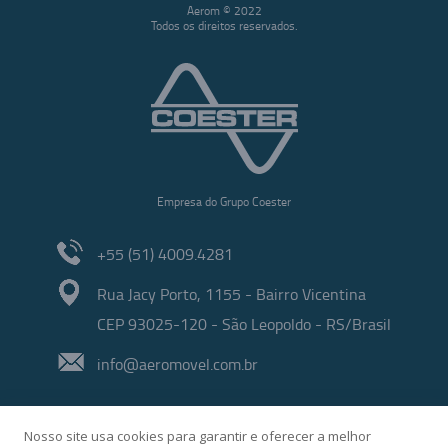
Aerom © 2022
Todos os direitos reservados.
Empresa do Grupo Coester
+55 (51) 4009.4281
Rua Jacy Porto, 1155 - Bairro Vicentina
CEP 93025-120 - São Leopoldo - RS/Brasil
info@aeromovel.com.br
Nosso site usa cookies para garantir e oferecer a melhor