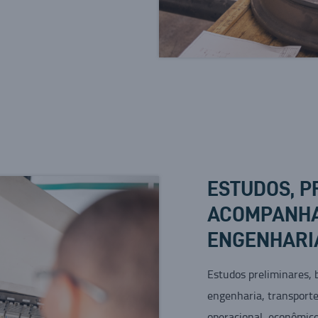
ESTUDOS, P
ACOMPANHA
ENGENHARI
Estudos preliminares, 
engenharia, transport
operacional, econômic