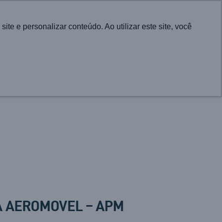
English
e e personalizar conteúdo. Ao utilizar este site, você
CONTATO
RA CIDADES
PROJETOS
ATUALIDADES
A AEROMOVEL – APM