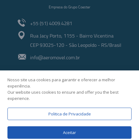
Empresa do Grupo Coester
+55 (51) 4009.4281
Rua Jacy Porto, 1155 - Bairro Vicentina
CEP 93025-120 - São Leopoldo - RS/Brasil
info@aeromovel.com.br
Nosso site usa cookies para garantir e oferecer a melhor
experiência.
Our website uses cookies to ensure and offer you the best
experience.
Desenvolvido por
Politica de Privacidade
Aceitar