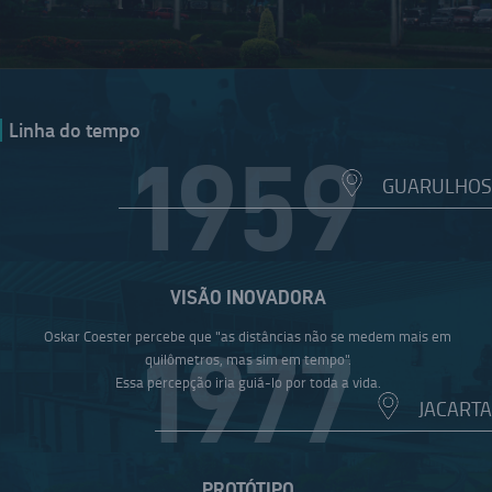
Linha do tempo
1959
GUARULHOS
VISÃO INOVADORA
Oskar Coester percebe que "as distâncias não se medem mais em
1977
quilômetros, mas sim em tempo".
Essa percepção iria guiá-lo por toda a vida.
JACARTA
PROTÓTIPO