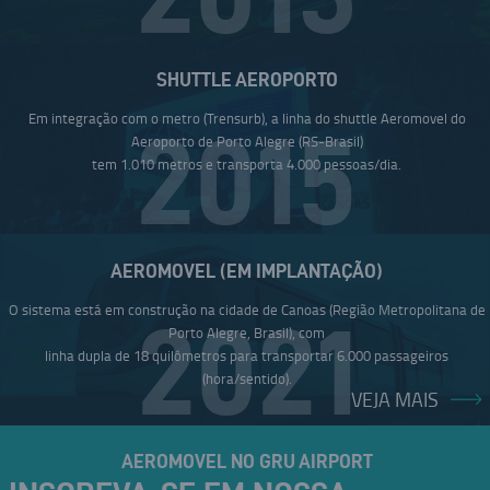
SHUTTLE AEROPORTO
Em integração com o metro (Trensurb), a linha do shuttle Aeromovel do
2015
Aeroporto de Porto Alegre (RS-Brasil)
tem 1.010 metros e transporta 4.000 pessoas/dia.
AEROMOVEL (EM IMPLANTAÇÃO)
O sistema está em construção na cidade de Canoas (Região Metropolitana de
2021
Porto Alegre, Brasil), com
linha dupla de 18 quilômetros para transportar 6.000 passageiros
(hora/sentido).
VEJA MAIS
AEROMOVEL NO GRU AIRPORT