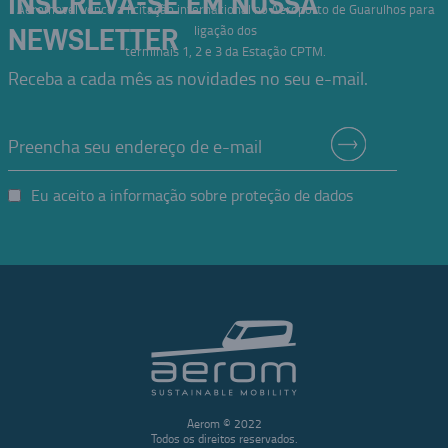
INSCREVA-SE EM NOSSA
Aeromovel vence a licitação internacional no Aeroporto de Guarulhos para
ligação dos
NEWSLETTER
terminais 1, 2 e 3 da Estação CPTM.
Receba a cada mês as novidades no seu e-mail.
Eu aceito a informação sobre proteção de dados
Aerom © 2022
Todos os direitos reservados.