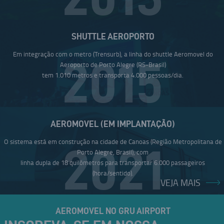
SHUTTLE AEROPORTO
Em integração com o metro (Trensurb), a linha do shuttle Aeromovel do
2015
Aeroporto de Porto Alegre (RS-Brasil)
tem 1.010 metros e transporta 4.000 pessoas/dia.
AEROMOVEL (EM IMPLANTAÇÃO)
O sistema está em construção na cidade de Canoas (Região Metropolitana de
2021
Porto Alegre, Brasil), com
linha dupla de 18 quilômetros para transportar 6.000 passageiros
(hora/sentido).
VEJA MAIS
AEROMOVEL NO GRU AIRPORT