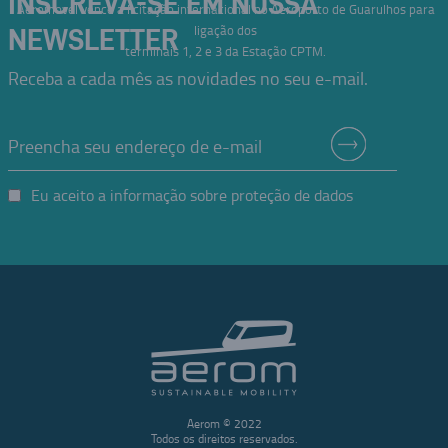
INSCREVA-SE EM NOSSA
Aeromovel vence a licitação internacional no Aeroporto de Guarulhos para
ligação dos
NEWSLETTER
terminais 1, 2 e 3 da Estação CPTM.
Receba a cada mês as novidades no seu e-mail.
Eu aceito a informação sobre proteção de dados
Aerom © 2022
Todos os direitos reservados.