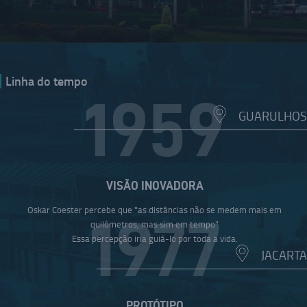
Linha do tempo
1959
GUARULHOS
VISÃO INOVADORA
Oskar Coester percebe que "as distâncias não se medem mais em
1977
quilômetros, mas sim em tempo".
Essa percepção iria guiá-lo por toda a vida.
JACARTA
PROTÓTIPO