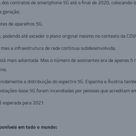
 dos contratos de smartphone 5G até o final de 2020, colocando-
a geração;
ntes de aparelhos 5G;
, podendo até exceder o plano original mesmo no contexto da COV
 mas a infraestrutura de rede continua subdesenvolvida;
á mais adiantada. Mas o número de assinantes era de apenas 5 mil
na;
inidamente a distribuição do espectro 5G. Espanha e Áustria tamb
estações-base 5G foram incendiadas por pessoas que acreditam em 
 é esperada para 2021.
poníveis em todo o mundo: