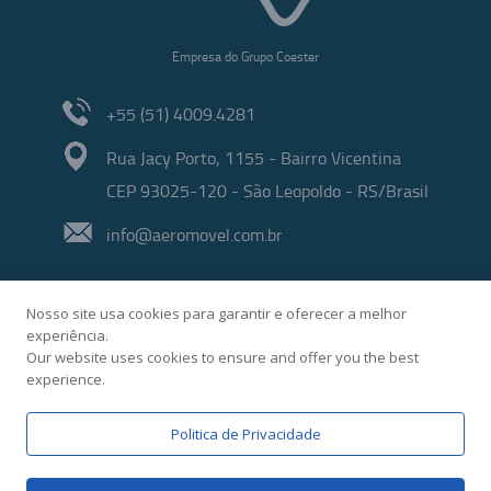
Empresa do Grupo Coester
+55 (51) 4009.4281
Rua Jacy Porto, 1155 - Bairro Vicentina
CEP 93025-120 - São Leopoldo - RS/Brasil
info@aeromovel.com.br
Nosso site usa cookies para garantir e oferecer a melhor
experiência.
Our website uses cookies to ensure and offer you the best
experience.
Desenvolvido por
Politica de Privacidade