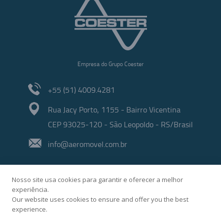
Empresa do Grupo Coester
+55 (51) 4009.4281
Rua Jacy Porto, 1155 - Bairro Vicentina
CEP 93025-120 - São Leopoldo - RS/Brasil
info@aeromovel.com.br
Nosso site usa cookies para garantir e oferecer a melhor
experiência.
Our website uses cookies to ensure and offer you the best
experience.
Desenvolvido por