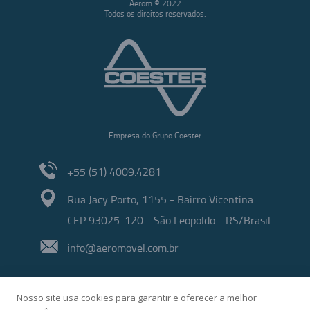
Aerom © 2022
Todos os direitos reservados.
Empresa do Grupo Coester
+55 (51) 4009.4281
Rua Jacy Porto, 1155 - Bairro Vicentina
CEP 93025-120 - São Leopoldo - RS/Brasil
info@aeromovel.com.br
Nosso site usa cookies para garantir e oferecer a melhor