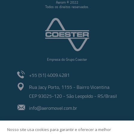
Aerom © 2022
Todos os direitos reservados.
Empresa do Grupo Coester
+55 (51) 4009.4281
Rua Jacy Porto, 1155 - Bairro Vicentina
CEP 93025-120 - São Leopoldo - RS/Brasil
info@aeromovel.com.br
Nosso site usa cookies para garantir e oferecer a melhor