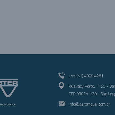
ilhar
+55 (51) 4009.4281
Rua Jacy Porto, 1155 - Bai
CEP 93025-120 - São Leop
info@aeromovel.com.br
rupo Coester