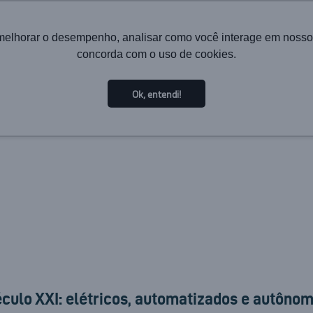
melhorar o desempenho, analisar como você interage em nosso sit
concorda com o uso de cookies.
HOME
INSTITUCIONAL
TECNOLOGIA
SOLUÇÕES PA
Ok, entendi!
culo XXI: elétricos, automatizados e autôno