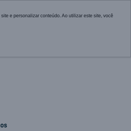
English
e e personalizar conteúdo. Ao utilizar este site, você
CONTATO
RA CIDADES
PROJETOS
ATUALIDADES
mos