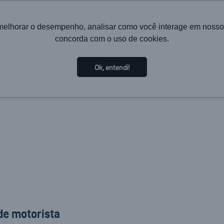
melhorar o desempenho, analisar como você interage em nosso sit
concorda com o uso de cookies.
HOME
INSTITUCIONAL
TECNOLOGIA
SOLUÇÕES PA
Ok, entendi!
de motorista