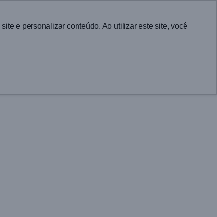
English
e e personalizar conteúdo. Ao utilizar este site, você
CONTATO
RA CIDADES
PROJETOS
ATUALIDADES