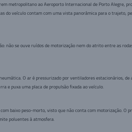
 trem metropolitano ao Aeroporto Internacional de Porto Alegre, p
tas do veículo contam com uma vista panorâmica para o trajeto, p
ão: não se ouve ruídos de motorização nem do atrito entre as rod
umática. O ar é pressurizado por ventiladores estacionários, de al
rra e puxa uma placa de propulsão fixada ao veículo.
 com baixo peso-morto, visto que não conta com motorização. O pro
mite poluentes à atmosfera.