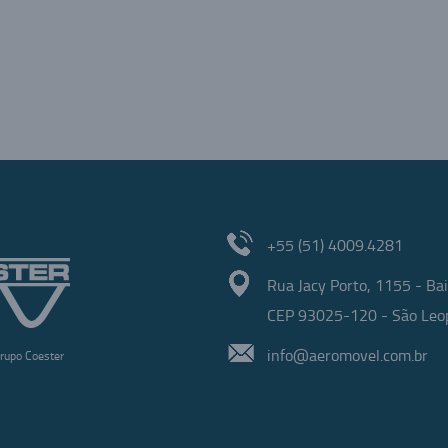
ilhar
+55 (51) 4009.4281
Rua Jacy Porto, 1155 - Bai
CEP 93025-120 - São Leop
info@aeromovel.com.br
rupo Coester