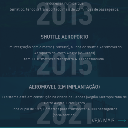
2013
(Indonésia), num parque
temático, tendo já transportado mais de 20 milhões de passageiros.
SHUTTLE AEROPORTO
Em integração com o metro (Trensurb), a linha do shuttle Aeromovel do
2015
Aeroporto de Porto Alegre (RS-Brasil)
tem 1.010 metros e transporta 4.000 pessoas/dia.
AEROMOVEL (EM IMPLANTAÇÃO)
O sistema está em construção na cidade de Canoas (Região Metropolitana de
2021
Porto Alegre, Brasil), com
linha dupla de 18 quilômetros para transportar 6.000 passageiros
(hora/sentido).
VEJA MAIS