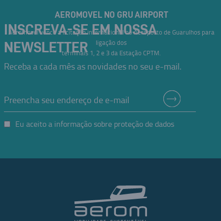
AEROMOVEL NO GRU AIRPORT
INSCREVA-SE EM NOSSA
Aeromovel vence a licitação internacional no Aeroporto de Guarulhos para
ligação dos
NEWSLETTER
terminais 1, 2 e 3 da Estação CPTM.
Receba a cada mês as novidades no seu e-mail.
Eu aceito a informação sobre proteção de dados