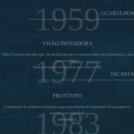
1959
GUARULHOS
VISÃO INOVADORA
Oskar Coester percebe que "as distâncias não se medem mais em quilômetros, mas
1977
sim em tempo".
Essa percepção iria guiá-lo por toda a vida.
JACARTA
PROTÓTIPO
Construção do primeiro protótipo para um sistema de transporte de passageiros
1983
movido por propulsão
pneumática.