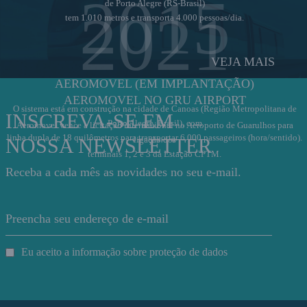
2015
de Porto Alegre (RS-Brasil)
2021
tem 1.010 metros e transporta 4.000 pessoas/dia.
VEJA MAIS
AEROMOVEL (EM IMPLANTAÇÃO)
AEROMOVEL NO GRU AIRPORT
O sistema está em construção na cidade de Canoas (Região Metropolitana de
INSCREVA-SE EM
Porto Alegre, Brasil), com
Aeromovel vence a licitação internacional no Aeroporto de Guarulhos para
linha dupla de 18 quilômetros para transportar 6.000 passageiros (hora/sentido).
NOSSA NEWSLETTER
ligação dos
terminais 1, 2 e 3 da Estação CPTM.
Receba a cada mês as novidades no seu e-mail.
Eu aceito a informação sobre proteção de dados