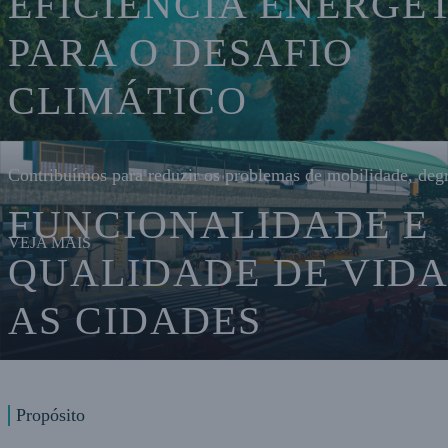
EFICIÊNCIA ENERGÉ
PARA O DESAFIO
CLIMÁTICO
Contribuímos para reduzir os problemas de mobilidade, degr
FUNCIONALIDADE E
VEJA MAIS
QUALIDADE DE VIDA
AS CIDADES
O DNA inovador nos coloca como um dos modais da mobili
Propósito