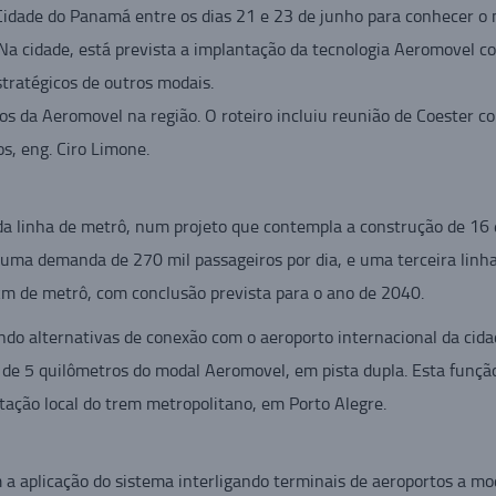
idade do Panamá entre os dias 21 e 23 de junho para conhecer o 
 Na cidade, está prevista a implantação da tecnologia Aeromovel c
tratégicos de outros modais.
ios da Aeromovel na região. O roteiro incluiu reunião de Coester co
s, eng. Ciro Limone.
 linha de metrô, num projeto que contempla a construção de 16 
 uma demanda de 270 mil passageiros por dia, e uma terceira linh
km de metrô, com conclusão prevista para o ano de 2040.
o alternativas de conexão com o aeroporto internacional da cida
 de 5 quilômetros do modal Aeromovel, em pista dupla. Esta funçã
stação local do trem metropolitano, em Porto Alegre.
 aplicação do sistema interligando terminais de aeroportos a mod