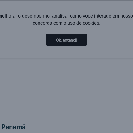
melhorar o desempenho, analisar como você interage em nosso sit
concorda com o uso de cookies.
HOME
INSTITUCIONAL
TECNOLOGIA
SOLUÇÕES PA
Ok, entendi!
o Panamá