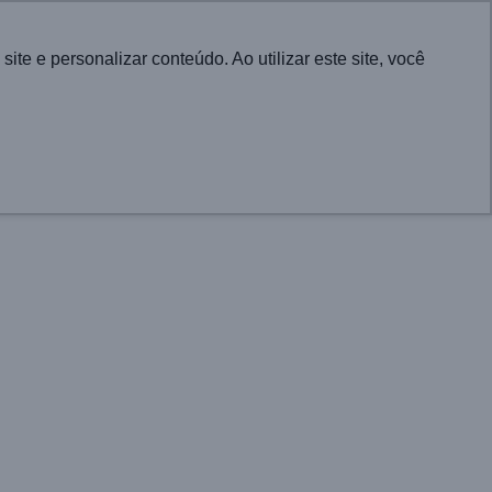
English
e e personalizar conteúdo. Ao utilizar este site, você
CONTATO
RA CIDADES
PROJETOS
ATUALIDADES