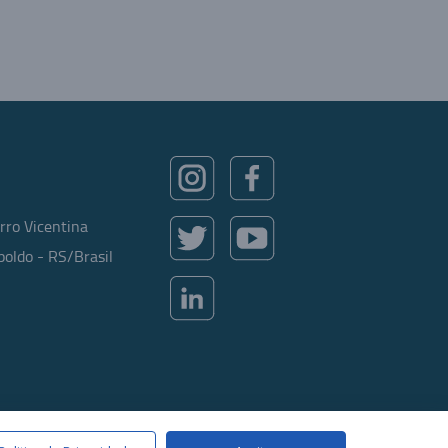
rro Vicentina
oldo - RS/Brasil