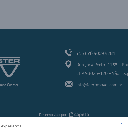
+55 (51) 4009.4281
Rua Jacy Porto, 1155 - Bai
CEP 93025-120 - São Leop
info@aeromovel.com.br
rupo Coester
Desenvolvido por
 experiência.