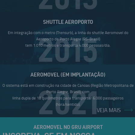
SHUTTLE AEROPORTO
Em integração com o metro (Trensurb), a linha do shuttle Aeromovel do
2015
Aeroporto de Porto Alegre (RS-Brasil)
tem 1.010 metros e transporta 4.000 pessoas/dia.
AEROMOVEL (EM IMPLANTAÇÃO)
O sistema está em construção na cidade de Canoas (Região Metropolitana de
2021
Porto Alegre, Brasil), com
linha dupla de 18 quilômetros para transportar 6.000 passageiros
(hora/sentido).
VEJA MAIS
AEROMOVEL NO GRU AIRPORT