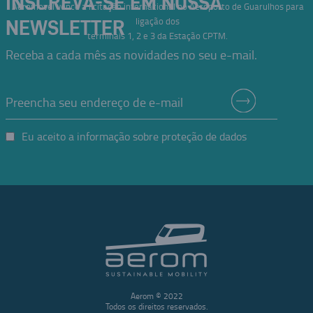
INSCREVA-SE EM NOSSA
Aeromovel vence a licitação internacional no Aeroporto de Guarulhos para
ligação dos
NEWSLETTER
terminais 1, 2 e 3 da Estação CPTM.
Receba a cada mês as novidades no seu e-mail.
Eu aceito a informação sobre proteção de dados
Aerom © 2022
Todos os direitos reservados.