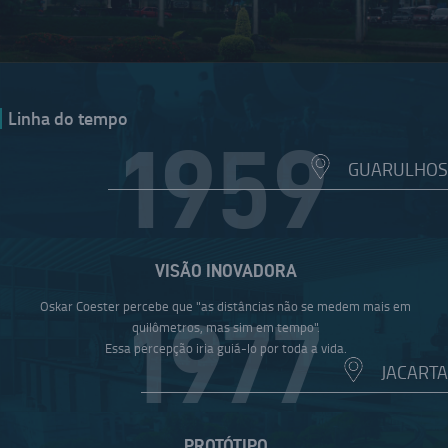
Linha do tempo
1959
GUARULHOS
VISÃO INOVADORA
Oskar Coester percebe que "as distâncias não se medem mais em
1977
quilômetros, mas sim em tempo".
Essa percepção iria guiá-lo por toda a vida.
JACARTA
PROTÓTIPO