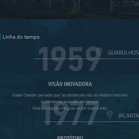
Linha do tempo
1959
GUARULHOS
VISÃO INOVADORA
Oskar Coester percebe que "as distâncias não se medem mais em
1977
quilômetros, mas sim em tempo".
Essa percepção iria guiá-lo por toda a vida.
JACARTA
PROTÓTIPO