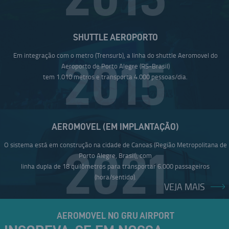
SHUTTLE AEROPORTO
Em integração com o metro (Trensurb), a linha do shuttle Aeromovel do
2015
Aeroporto de Porto Alegre (RS-Brasil)
tem 1.010 metros e transporta 4.000 pessoas/dia.
AEROMOVEL (EM IMPLANTAÇÃO)
O sistema está em construção na cidade de Canoas (Região Metropolitana de
2021
Porto Alegre, Brasil), com
linha dupla de 18 quilômetros para transportar 6.000 passageiros
(hora/sentido).
VEJA MAIS
AEROMOVEL NO GRU AIRPORT