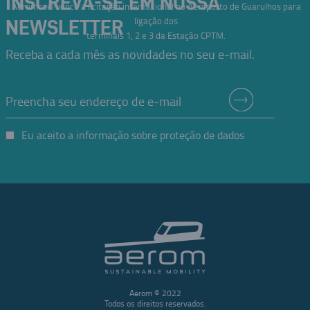
INSCREVA-SE EM NOSSA
Aeromovel vence a licitação internacional no Aeroporto de Guarulhos para
ligação dos
NEWSLETTER
terminais 1, 2 e 3 da Estação CPTM.
Receba a cada mês as novidades no seu e-mail.
Eu aceito a informação sobre proteção de dados
Aerom © 2022
Todos os direitos reservados.