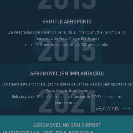
SHUTTLE AEROPORTO
Em integração com o metro (Trensurb), a linha do shuttle Aeromovel do
2015
Aeroporto de Porto Alegre (RS-Brasil)
tem 1.010 metros e transporta 4.000 pessoas/dia.
AEROMOVEL (EM IMPLANTAÇÃO)
O sistema está em construção na cidade de Canoas (Região Metropolitana de
2021
Porto Alegre, Brasil), com
linha dupla de 18 quilômetros para transportar 6.000 passageiros
(hora/sentido).
VEJA MAIS
AEROMOVEL NO GRU AIRPORT