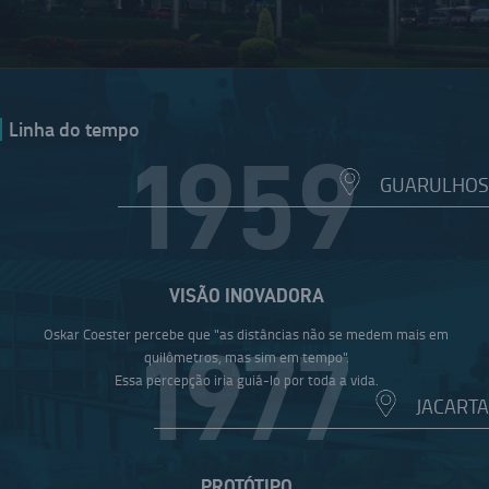
Linha do tempo
1959
GUARULHOS
VISÃO INOVADORA
Oskar Coester percebe que "as distâncias não se medem mais em
1977
quilômetros, mas sim em tempo".
Essa percepção iria guiá-lo por toda a vida.
JACARTA
PROTÓTIPO