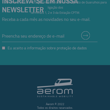
INSCREVA-SE EM NOSSA
Aeromovel vence a licitação internacional no Aeroporto de Guarulhos para
ligação dos
NEWSLETTER
terminais 1, 2 e 3 da Estação CPTM.
Receba a cada mês as novidades no seu e-mail.
Eu aceito a informação sobre proteção de dados
Aerom © 2022
Todos os direitos reservados.