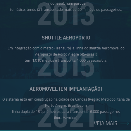
2013
(Indonésia), num parque
temático, tendo já transportado mais de 20 milhões de passageiros.
SHUTTLE AEROPORTO
Em integração com o metro (Trensurb), a linha do shuttle Aeromovel do
2015
Aeroporto de Porto Alegre (RS-Brasil)
tem 1.010 metros e transporta 4.000 pessoas/dia.
AEROMOVEL (EM IMPLANTAÇÃO)
O sistema está em construção na cidade de Canoas (Região Metropolitana de
2021
Porto Alegre, Brasil), com
linha dupla de 18 quilômetros para transportar 6.000 passageiros
(hora/sentido).
VEJA MAIS