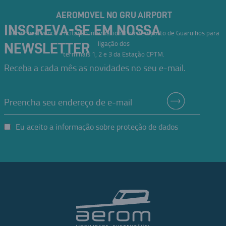
AEROMOVEL NO GRU AIRPORT
INSCREVA-SE EM NOSSA
Aeromovel vence a licitação internacional no Aeroporto de Guarulhos para
ligação dos
NEWSLETTER
terminais 1, 2 e 3 da Estação CPTM.
Receba a cada mês as novidades no seu e-mail.
Eu aceito a informação sobre proteção de dados