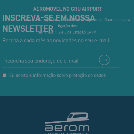
AEROMOVEL NO GRU AIRPORT
INSCREVA-SE EM NOSSA
Aeromovel vence a licitação internacional no Aeroporto de Guarulhos para
ligação dos
NEWSLETTER
terminais 1, 2 e 3 da Estação CPTM.
Receba a cada mês as novidades no seu e-mail.
Eu aceito a informação sobre proteção de dados