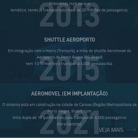
2013
(Indonésia), num parque
temático, tendo já transportado mais de 20 milhões de passageiros.
SHUTTLE AEROPORTO
Em integração com o metro (Trensurb), a linha do shuttle Aeromovel do
2015
Aeroporto de Porto Alegre (RS-Brasil)
tem 1.010 metros e transporta 4.000 pessoas/dia.
AEROMOVEL (EM IMPLANTAÇÃO)
O sistema está em construção na cidade de Canoas (Região Metropolitana de
2021
Porto Alegre, Brasil), com
linha dupla de 18 quilômetros para transportar 6.000 passageiros
(hora/sentido).
VEJA MAIS