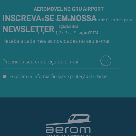
AEROMOVEL NO GRU AIRPORT
INSCREVA-SE EM NOSSA
Aeromovel vence a licitação internacional no Aeroporto de Guarulhos para
ligação dos
NEWSLETTER
terminais 1, 2 e 3 da Estação CPTM.
Receba a cada mês as novidades no seu e-mail.
Eu aceito a informação sobre proteção de dados