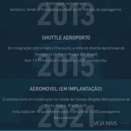
2013
(Indonésia), num parque
temático, tendo já transportado mais de 20 milhões de passageiros.
SHUTTLE AEROPORTO
Em integração com o metro (Trensurb), a linha do shuttle Aeromovel do
2015
Aeroporto de Porto Alegre (RS-Brasil)
tem 1.010 metros e transporta 4.000 pessoas/dia.
AEROMOVEL (EM IMPLANTAÇÃO)
O sistema está em construção na cidade de Canoas (Região Metropolitana de
2021
Porto Alegre, Brasil), com
linha dupla de 18 quilômetros para transportar 6.000 passageiros
(hora/sentido).
VEJA MAIS