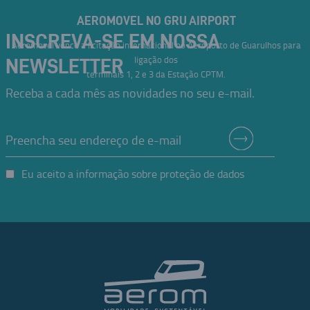
AEROMOVEL NO GRU AIRPORT
INSCREVA-SE EM NOSSA
Aeromovel vence a licitação internacional no Aeroporto de Guarulhos para
ligação dos
NEWSLETTER
terminais 1, 2 e 3 da Estação CPTM.
Receba a cada mês as novidades no seu e-mail.
Eu aceito a informação sobre proteção de dados