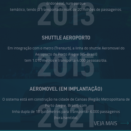
2013
(Indonésia), num parque
temático, tendo já transportado mais de 20 milhões de passageiros.
SHUTTLE AEROPORTO
Em integração com o metro (Trensurb), a linha do shuttle Aeromovel do
2015
Aeroporto de Porto Alegre (RS-Brasil)
tem 1.010 metros e transporta 4.000 pessoas/dia.
AEROMOVEL (EM IMPLANTAÇÃO)
O sistema está em construção na cidade de Canoas (Região Metropolitana de
2021
Porto Alegre, Brasil), com
linha dupla de 18 quilômetros para transportar 6.000 passageiros
(hora/sentido).
VEJA MAIS