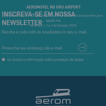
AEROMOVEL NO GRU AIRPORT
INSCREVA-SE EM NOSSA
Aeromovel vence a licitação internacional no Aeroporto de Guarulhos para
ligação dos
NEWSLETTER
terminais 1, 2 e 3 da Estação CPTM.
Receba a cada mês as novidades no seu e-mail.
Eu aceito a informação sobre proteção de dados