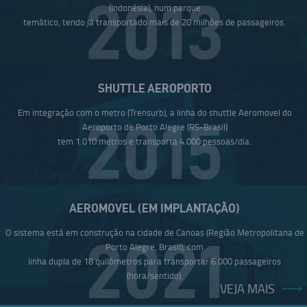
2013
(Indonésia), num parque
temático, tendo já transportado mais de 20 milhões de passageiros.
SHUTTLE AEROPORTO
Em integração com o metro (Trensurb), a linha do shuttle Aeromovel do
2015
Aeroporto de Porto Alegre (RS-Brasil)
tem 1.010 metros e transporta 4.000 pessoas/dia.
AEROMOVEL (EM IMPLANTAÇÃO)
O sistema está em construção na cidade de Canoas (Região Metropolitana de
2021
Porto Alegre, Brasil), com
linha dupla de 18 quilômetros para transportar 6.000 passageiros
(hora/sentido).
VEJA MAIS