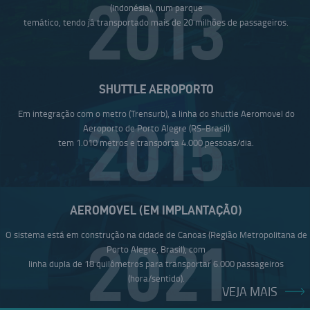
2013
(Indonésia), num parque
temático, tendo já transportado mais de 20 milhões de passageiros.
SHUTTLE AEROPORTO
Em integração com o metro (Trensurb), a linha do shuttle Aeromovel do
2015
Aeroporto de Porto Alegre (RS-Brasil)
tem 1.010 metros e transporta 4.000 pessoas/dia.
AEROMOVEL (EM IMPLANTAÇÃO)
O sistema está em construção na cidade de Canoas (Região Metropolitana de
2021
Porto Alegre, Brasil), com
linha dupla de 18 quilômetros para transportar 6.000 passageiros
(hora/sentido).
VEJA MAIS