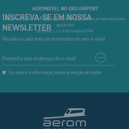
AEROMOVEL NO GRU AIRPORT
INSCREVA-SE EM NOSSA
Aeromovel vence a licitação internacional no Aeroporto de Guarulhos para
ligação dos
NEWSLETTER
terminais 1, 2 e 3 da Estação CPTM.
Receba a cada mês as novidades no seu e-mail.
Eu aceito a informação sobre proteção de dados