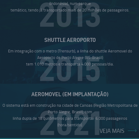
2013
(Indonésia), num parque
temático, tendo já transportado mais de 20 milhões de passageiros.
SHUTTLE AEROPORTO
Em integração com o metro (Trensurb), a linha do shuttle Aeromovel do
2015
Aeroporto de Porto Alegre (RS-Brasil)
tem 1.010 metros e transporta 4.000 pessoas/dia.
AEROMOVEL (EM IMPLANTAÇÃO)
O sistema está em construção na cidade de Canoas (Região Metropolitana de
2021
Porto Alegre, Brasil), com
linha dupla de 18 quilômetros para transportar 6.000 passageiros
(hora/sentido).
VEJA MAIS