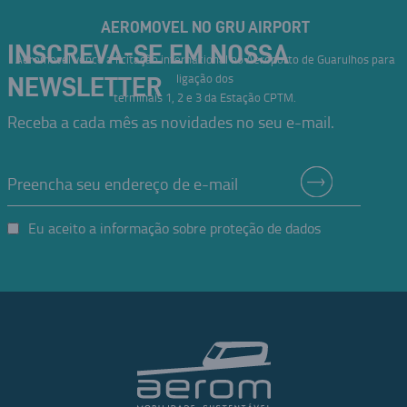
AEROMOVEL NO GRU AIRPORT
INSCREVA-SE EM NOSSA
Aeromovel vence a licitação internacional no Aeroporto de Guarulhos para
ligação dos
NEWSLETTER
terminais 1, 2 e 3 da Estação CPTM.
Receba a cada mês as novidades no seu e-mail.
Eu aceito a informação sobre proteção de dados