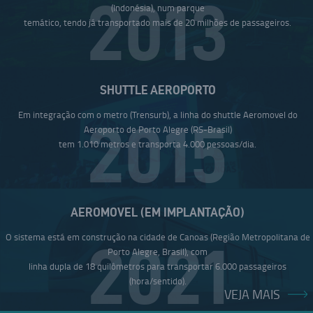
2013
(Indonésia), num parque
temático, tendo já transportado mais de 20 milhões de passageiros.
SHUTTLE AEROPORTO
Em integração com o metro (Trensurb), a linha do shuttle Aeromovel do
2015
Aeroporto de Porto Alegre (RS-Brasil)
tem 1.010 metros e transporta 4.000 pessoas/dia.
AEROMOVEL (EM IMPLANTAÇÃO)
O sistema está em construção na cidade de Canoas (Região Metropolitana de
2021
Porto Alegre, Brasil), com
linha dupla de 18 quilômetros para transportar 6.000 passageiros
(hora/sentido).
VEJA MAIS