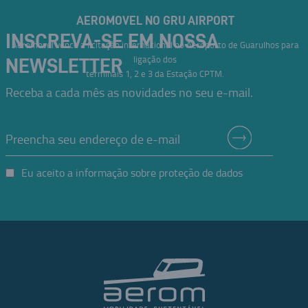
AEROMOVEL NO GRU AIRPORT
INSCREVA-SE EM NOSSA
Aeromovel vence a licitação internacional no Aeroporto de Guarulhos para
ligação dos
NEWSLETTER
terminais 1, 2 e 3 da Estação CPTM.
Receba a cada mês as novidades no seu e-mail.
Eu aceito a informação sobre proteção de dados