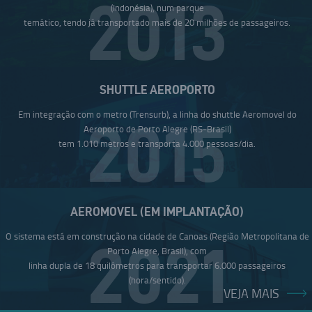
2013
(Indonésia), num parque
temático, tendo já transportado mais de 20 milhões de passageiros.
SHUTTLE AEROPORTO
Em integração com o metro (Trensurb), a linha do shuttle Aeromovel do
2015
Aeroporto de Porto Alegre (RS-Brasil)
tem 1.010 metros e transporta 4.000 pessoas/dia.
AEROMOVEL (EM IMPLANTAÇÃO)
O sistema está em construção na cidade de Canoas (Região Metropolitana de
2021
Porto Alegre, Brasil), com
linha dupla de 18 quilômetros para transportar 6.000 passageiros
(hora/sentido).
VEJA MAIS