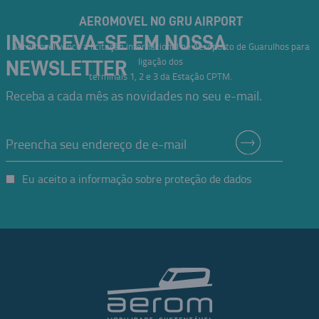
AEROMOVEL NO GRU AIRPORT
INSCREVA-SE EM NOSSA
Aeromovel vence a licitação internacional no Aeroporto de Guarulhos para
ligação dos
NEWSLETTER
terminais 1, 2 e 3 da Estação CPTM.
Receba a cada mês as novidades no seu e-mail.
Eu aceito a informação sobre proteção de dados