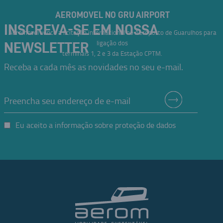
AEROMOVEL NO GRU AIRPORT
INSCREVA-SE EM NOSSA
Aeromovel vence a licitação internacional no Aeroporto de Guarulhos para
ligação dos
NEWSLETTER
terminais 1, 2 e 3 da Estação CPTM.
Receba a cada mês as novidades no seu e-mail.
Eu aceito a informação sobre proteção de dados