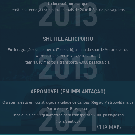
2013
(Indonésia), num parque
temático, tendo já transportado mais de 20 milhões de passageiros.
SHUTTLE AEROPORTO
Em integração com o metro (Trensurb), a linha do shuttle Aeromovel do
2015
Aeroporto de Porto Alegre (RS-Brasil)
tem 1.010 metros e transporta 4.000 pessoas/dia.
AEROMOVEL (EM IMPLANTAÇÃO)
O sistema está em construção na cidade de Canoas (Região Metropolitana de
2021
Porto Alegre, Brasil), com
linha dupla de 18 quilômetros para transportar 6.000 passageiros
(hora/sentido).
VEJA MAIS