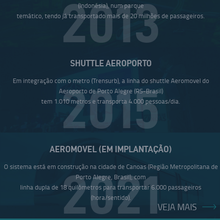
2013
(Indonésia), num parque
temático, tendo já transportado mais de 20 milhões de passageiros.
SHUTTLE AEROPORTO
Em integração com o metro (Trensurb), a linha do shuttle Aeromovel do
2015
Aeroporto de Porto Alegre (RS-Brasil)
tem 1.010 metros e transporta 4.000 pessoas/dia.
AEROMOVEL (EM IMPLANTAÇÃO)
O sistema está em construção na cidade de Canoas (Região Metropolitana de
2021
Porto Alegre, Brasil), com
linha dupla de 18 quilômetros para transportar 6.000 passageiros
(hora/sentido).
VEJA MAIS