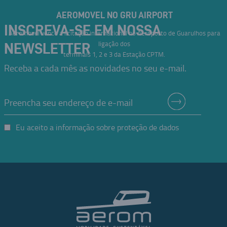
AEROMOVEL NO GRU AIRPORT
INSCREVA-SE EM NOSSA
Aeromovel vence a licitação internacional no Aeroporto de Guarulhos para
ligação dos
NEWSLETTER
terminais 1, 2 e 3 da Estação CPTM.
Receba a cada mês as novidades no seu e-mail.
Eu aceito a informação sobre proteção de dados