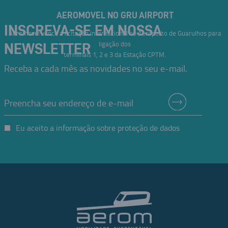
AEROMOVEL NO GRU AIRPORT
INSCREVA-SE EM NOSSA
Aeromovel vence a licitação internacional no Aeroporto de Guarulhos para
ligação dos
NEWSLETTER
terminais 1, 2 e 3 da Estação CPTM.
Receba a cada mês as novidades no seu e-mail.
Eu aceito a informação sobre proteção de dados