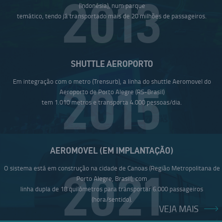
2013
(Indonésia), num parque
temático, tendo já transportado mais de 20 milhões de passageiros.
SHUTTLE AEROPORTO
Em integração com o metro (Trensurb), a linha do shuttle Aeromovel do
2015
Aeroporto de Porto Alegre (RS-Brasil)
tem 1.010 metros e transporta 4.000 pessoas/dia.
AEROMOVEL (EM IMPLANTAÇÃO)
O sistema está em construção na cidade de Canoas (Região Metropolitana de
2021
Porto Alegre, Brasil), com
linha dupla de 18 quilômetros para transportar 6.000 passageiros
(hora/sentido).
VEJA MAIS