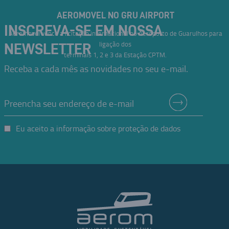
AEROMOVEL NO GRU AIRPORT
INSCREVA-SE EM NOSSA
Aeromovel vence a licitação internacional no Aeroporto de Guarulhos para
ligação dos
NEWSLETTER
terminais 1, 2 e 3 da Estação CPTM.
Receba a cada mês as novidades no seu e-mail.
Eu aceito a informação sobre proteção de dados