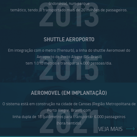
2013
(Indonésia), num parque
temático, tendo já transportado mais de 20 milhões de passageiros.
SHUTTLE AEROPORTO
Em integração com o metro (Trensurb), a linha do shuttle Aeromovel do
2015
Aeroporto de Porto Alegre (RS-Brasil)
tem 1.010 metros e transporta 4.000 pessoas/dia.
AEROMOVEL (EM IMPLANTAÇÃO)
O sistema está em construção na cidade de Canoas (Região Metropolitana de
2021
Porto Alegre, Brasil), com
linha dupla de 18 quilômetros para transportar 6.000 passageiros
(hora/sentido).
VEJA MAIS