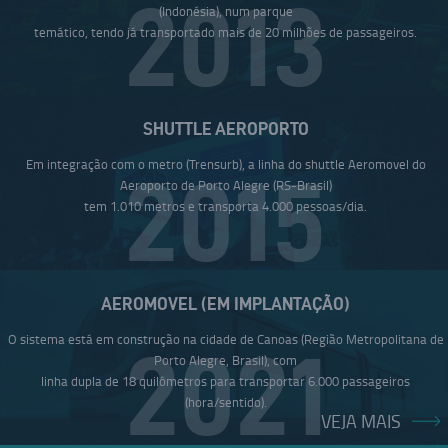
2013
(Indonésia), num parque
temático, tendo já transportado mais de 20 milhões de passageiros.
SHUTTLE AEROPORTO
Em integração com o metro (Trensurb), a linha do shuttle Aeromovel do
2015
Aeroporto de Porto Alegre (RS-Brasil)
tem 1.010 metros e transporta 4.000 pessoas/dia.
AEROMOVEL (EM IMPLANTAÇÃO)
O sistema está em construção na cidade de Canoas (Região Metropolitana de
2021
Porto Alegre, Brasil), com
linha dupla de 18 quilômetros para transportar 6.000 passageiros
(hora/sentido).
VEJA MAIS