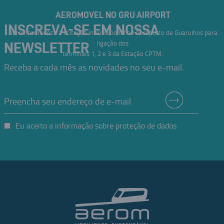
AEROMOVEL NO GRU AIRPORT
INSCREVA-SE EM NOSSA
Aeromovel vence a licitação internacional no Aeroporto de Guarulhos para
ligação dos
NEWSLETTER
terminais 1, 2 e 3 da Estação CPTM.
Receba a cada mês as novidades no seu e-mail.
Eu aceito a informação sobre proteção de dados