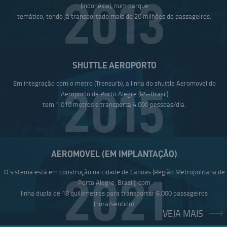
2013
(Indonésia), num parque
temático, tendo já transportado mais de 20 milhões de passageiros.
SHUTTLE AEROPORTO
Em integração com o metro (Trensurb), a linha do shuttle Aeromovel do
2015
Aeroporto de Porto Alegre (RS-Brasil)
tem 1.010 metros e transporta 4.000 pessoas/dia.
AEROMOVEL (EM IMPLANTAÇÃO)
O sistema está em construção na cidade de Canoas (Região Metropolitana de
2021
Porto Alegre, Brasil), com
linha dupla de 18 quilômetros para transportar 6.000 passageiros
(hora/sentido).
VEJA MAIS