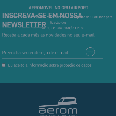
AEROMOVEL NO GRU AIRPORT
INSCREVA-SE EM NOSSA
Aeromovel vence a licitação internacional no Aeroporto de Guarulhos para
ligação dos
NEWSLETTER
terminais 1, 2 e 3 da Estação CPTM.
Receba a cada mês as novidades no seu e-mail.
Eu aceito a informação sobre proteção de dados