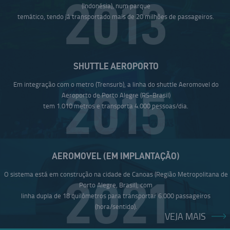
2013
(Indonésia), num parque
temático, tendo já transportado mais de 20 milhões de passageiros.
SHUTTLE AEROPORTO
Em integração com o metro (Trensurb), a linha do shuttle Aeromovel do
2015
Aeroporto de Porto Alegre (RS-Brasil)
tem 1.010 metros e transporta 4.000 pessoas/dia.
AEROMOVEL (EM IMPLANTAÇÃO)
O sistema está em construção na cidade de Canoas (Região Metropolitana de
2021
Porto Alegre, Brasil), com
linha dupla de 18 quilômetros para transportar 6.000 passageiros
(hora/sentido).
VEJA MAIS