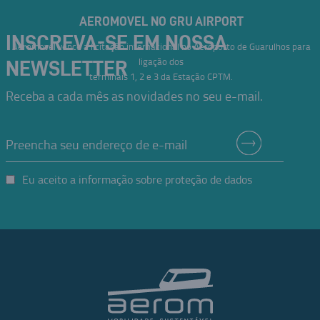
AEROMOVEL NO GRU AIRPORT
INSCREVA-SE EM NOSSA
Aeromovel vence a licitação internacional no Aeroporto de Guarulhos para
ligação dos
NEWSLETTER
terminais 1, 2 e 3 da Estação CPTM.
Receba a cada mês as novidades no seu e-mail.
Eu aceito a informação sobre proteção de dados